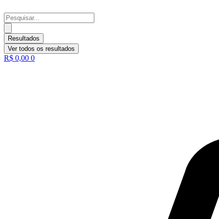
Ir
para
Pesquisar
o
...
conteúdo
Resultados
Ver todos os resultados
R$
0,00
0