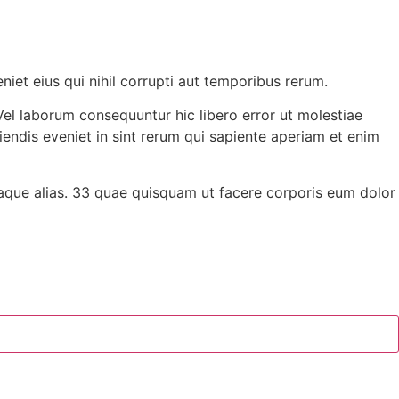
et eius qui nihil corrupti aut temporibus rerum.
Vel laborum consequuntur hic libero error ut molestiae
iendis eveniet in sint rerum qui sapiente aperiam et enim
eaque alias. 33 quae quisquam ut facere corporis eum dolor