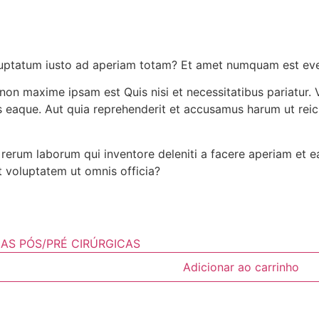
uptatum iusto ad aperiam totam? Et amet numquam est eveni
non maxime ipsam est Quis nisi et necessitatibus pariatur. 
us eaque. Aut quia reprehenderit et accusamus harum ut reic
 rerum laborum qui inventore deleniti a facere aperiam et 
t voluptatem ut omnis officia?
IAS PÓS/PRÉ CIRÚRGICAS
Adicionar ao carrinho